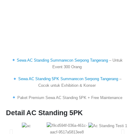
T
Mab
leb
Sewa AC Standing Summarecon Serpong Tangerang
– Untuk
Event 300 Orang
Sewa AC Standing 5PK Summarecon Serpong Tangerang
–
Cocok untuk Exhibition & Konser
Paket Premium Sewa AC Standing 5PK + Free Maintenance
Detail AC Standing 5PK