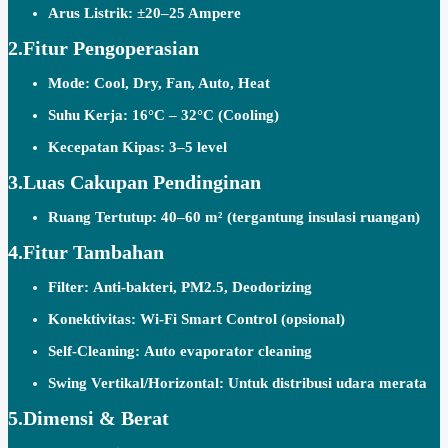
Arus Listrik:
±20–25 Ampere
2.Fitur Pengoperasian
Mode:
Cool, Dry, Fan, Auto, Heat
Suhu Kerja:
16°C – 32°C (Cooling)
Kecepatan Kipas:
3–5 level
3.Luas Cakupan Pendinginan
Ruang Tertutup:
40–60 m² (tergantung insulasi ruangan)
4.Fitur Tambahan
Filter:
Anti-bakteri, PM2.5, Deodorizing
Konektivitas:
Wi-Fi Smart Control (opsional)
Self-Cleaning:
Auto evaporator cleaning
Swing Vertikal/Horizontal:
Untuk distribusi udara merata
5.Dimensi & Berat