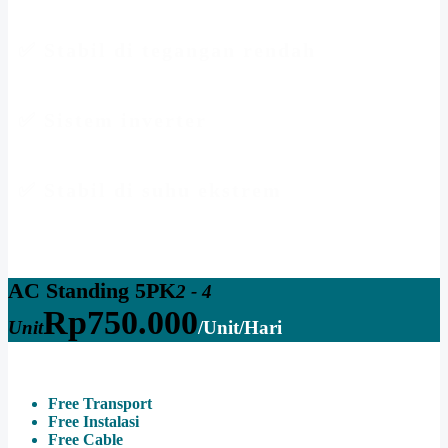
dengan panel LCD touch control.
✅ Stabil di tegangan rendah
(beberapa model dilengkapi stabilizer built-in).
✅ Sistem inverter
(hemat listrik hingga 30–40% dibanding non-inverter).
✅ Stabil di suhu ekstrem
(bekerja optimal di 15°C–50°C).
AC Standing 5PK
2 - 4
Rp
750.000
Unit
/Unit/Hari
Free Transport
Free Instalasi
Free Cable