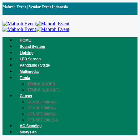
Mabroh Event | Vendor Event Indonesia
HOME
Sound System
Lighting
LED Screen
Panggung / Stage
Multimedia
Tenda
TENDA RODER
TENDA SARNAFIL
Genset
GENSET 40KVA
GENSET 60KVA
GENSET 80KVA
GENSET 100KVA
AC Standing
Misty Fan