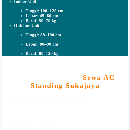
Indoor Unit
Tinggi: 100–120 cm
Lebar: 45–60 cm
Berat: 50–70 kg
Outdoor Unit
Tinggi: 80–100 cm
Lebar: 80–90 cm
Berat: 80–120 kg
Fitur Keunggulan
Sewa AC
Standing Sukajaya
✅ Daya pendinginan tinggi
cocok untuk ruang besar (seperti restoran, aula, atau
kantor terbuka)
✅ Desain elegan