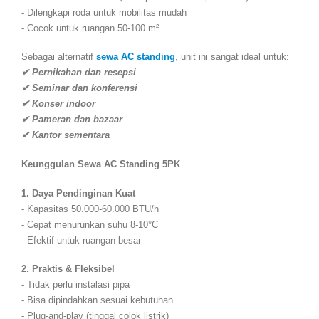
1. Pastikan Kapasitas Sesuai
- Hitung luas ruangan (5PK untuk 50-100m²)
2. Cek Kondisi Unit
- Mintalah garansi operasional
- Pastikan kebersihan filter
3. Perhatikan Layanan Tambahan
- Free delivery & pickup
- Teknisi stand-by
4. Bandingkan Beberapa Vendor
- Cek reputasi penyedia
- Baca testimoni pelanggan
Mengapa Memilih Layanan Kami?
Sebagai penyedia profesional
sewa AC standing 5PK
, kami
menawarkan:
✅
Unit terbaru dengan garansi
✅ Free konsultasi kapasitas pendinginan