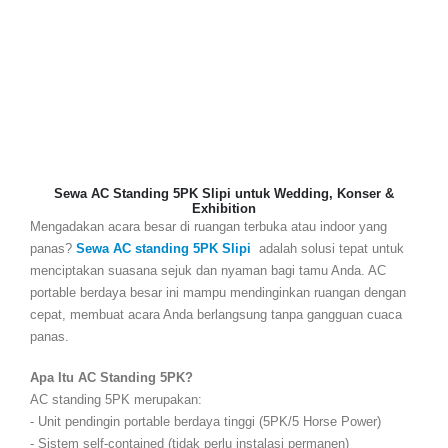
2. Praktis & Fleksibel
- Tidak perlu instalasi pipa
- Bisa dipindahkan sesuai kebutuhan
- Plug-and-play (tinggal colok listrik)
3. Hemat Energi
- Teknologi inverter pada beberapa model
- Lebih efisien dibanding multiple AC split
4. Solusi Cepat
- Tersedia untuk sewa harian/mingguan
- Delivery dan setup profesional
Harga tergantung:
✔ Durasi sewa
✔ Jumlah unit
✔ Lokasi acara
✔ Tambahan layanan (teknisi, transportasi)
Tips Memilih Penyewa AC Standing