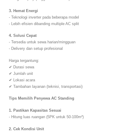
✅ Harga kompetitif tanpa hidden cost
✅ Layanan 24 jam untuk kebutuhan mendesak
Hubungi Kami Sekarang untuk mendapatkan penawaran terbaik
sewa AC standing slipi
berkualitas. Dengan AC standing 5PK,
acara Anda akan tetap sejuk dan profesional meski di lokasi tanpa
pendingin udara sekalipun!
CONTACT INFO
ADDRESS:
Kiana Jakasampurna 2 B6 Jl. Assyafiiyah, Patriot,Jakasampurna,
Kec. Bekasi Bar., Kota Bks, Jawa Barat 17145
PHONE:
081289075804