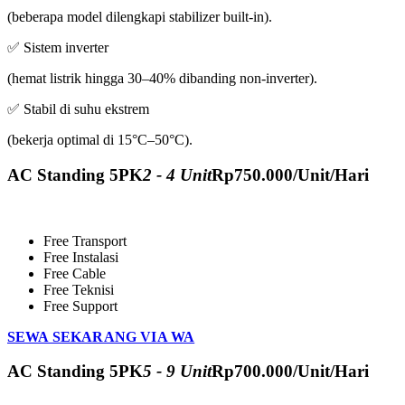
(beberapa model dilengkapi stabilizer built-in).
✅ Sistem inverter
(hemat listrik hingga 30–40% dibanding non-inverter).
✅ Stabil di suhu ekstrem
(bekerja optimal di 15°C–50°C).
AC Standing 5PK
2 - 4 Unit
Rp
750.000
/Unit/Hari
Free Transport
Free Instalasi
Free Cable
Free Teknisi
Free Support
SEWA SEKARANG VIA WA
AC Standing 5PK
5 - 9 Unit
Rp
700.000
/Unit/Hari