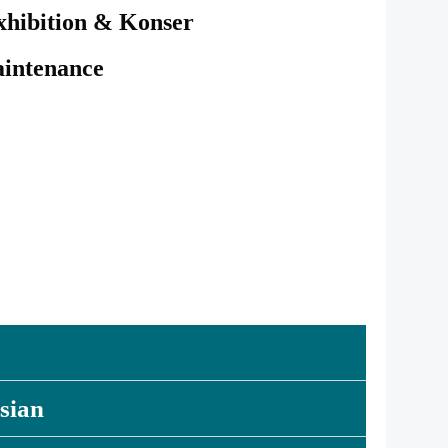
xhibition & Konser
intenance
sian