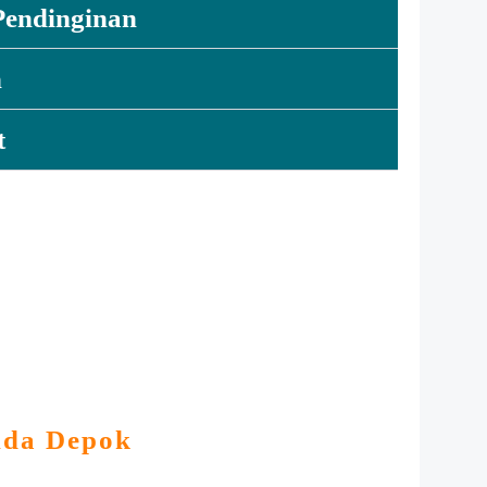
Pendinginan
n
t
nda Depok