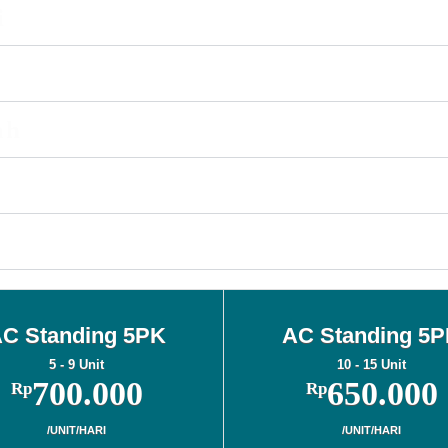
i
ah
C Standing 5PK
AC Standing 5
5 - 9 Unit
10 - 15 Unit
700.000
650.000
Rp
Rp
/UNIT/HARI
/UNIT/HARI