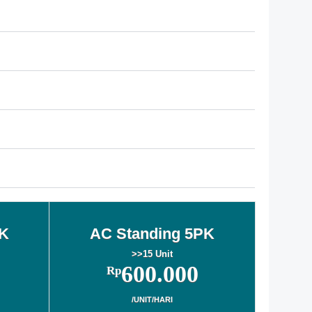
PK
AC Standing 5PK
>>15 Unit
600.000
Rp
/UNIT/HARI