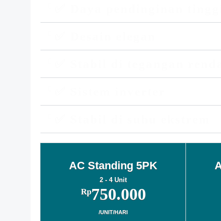
✅ Daya pendinginan tingg
✅ Desain elegan
✅ Stabil di tegangan rend
✅ Sistem inverter
✅ Stabil di suhu ekstrem
AC Standing 5PK
A
2 - 4 Unit
750.000
Rp
/UNIT/HARI