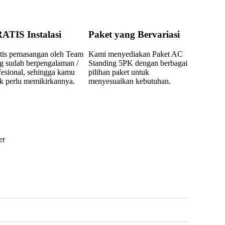
ATIS Instalasi
Paket yang Bervariasi
tis pemasangan oleh Team
Kami menyediakan Paket AC
g sudah berpengalaman /
Standing 5PK dengan berbagai
fesional, sehingga kamu
pilihan paket untuk
ak perlu memikirkannya.
menyesuaikan kebutuhan.
er