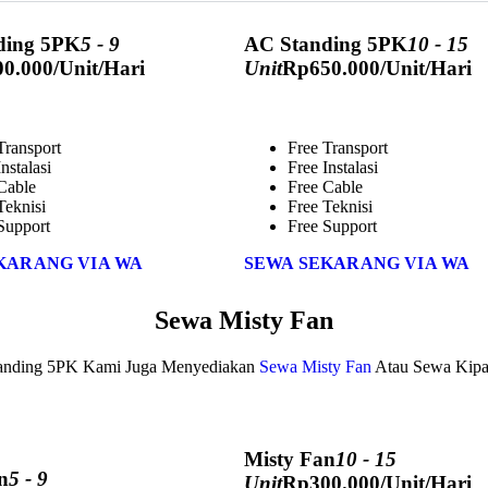
ding 5PK
5 - 9
AC Standing 5PK
10 - 15
00.000
/Unit/Hari
Unit
Rp
650.000
/Unit/Hari
Transport
Free Transport
nstalasi
Free Instalasi
Cable
Free Cable
Teknisi
Free Teknisi
Support
Free Support
KARANG VIA WA
SEWA SEKARANG VIA WA
Sewa Misty Fan
tanding 5PK Kami Juga Menyediakan
Sewa Misty Fan
Atau Sewa Kipa
Misty Fan
10 - 15
n
5 - 9
Unit
Rp
300.000
/Unit/Hari