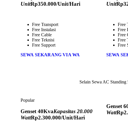
Unit
Rp
350.000
/Unit/Hari
Unit
Rp
3
Free Transport
Free 
Free Instalasi
Free I
Free Cable
Free 
Free Teknisi
Free 
Free Support
Free 
SEWA SEKARANG VIA WA
SEWA SE
Selain Sewa AC Standing
Popular
Genset 
Genset 40Kva
Kapasitas 20.000
Watt
Rp
2
Watt
Rp
2.300.000
/Unit/Hari