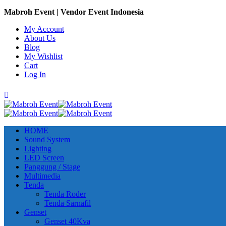
Mabroh Event | Vendor Event Indonesia
My Account
About Us
Blog
My Wishlist
Cart
Log In
HOME
Sound System
Lighting
LED Screen
Panggung / Stage
Multimedia
Tenda
Tenda Roder
Tenda Sarnafil
Genset
Genset 40Kva