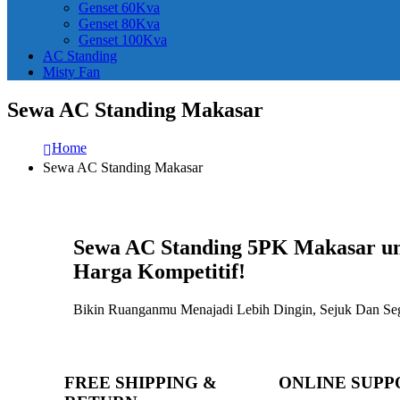
Genset 60Kva
Genset 80Kva
Genset 100Kva
AC Standing
Misty Fan
Sewa AC Standing Makasar
Home
Sewa AC Standing Makasar
Sewa AC Standing 5PK Makasar unt
Harga Kompetitif!
Bikin Ruanganmu Menajadi Lebih Dingin, Sejuk Dan S
FREE SHIPPING &
ONLINE SUPPO