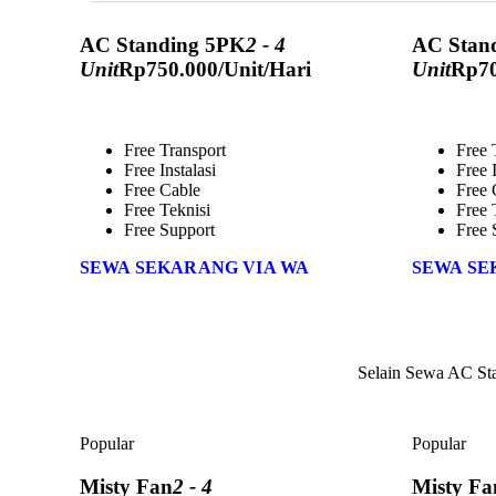
AC Standing 5PK
2 - 4
AC Stan
Unit
Rp
750.000
/Unit/Hari
Unit
Rp
7
Free Transport
Free 
Free Instalasi
Free I
Free Cable
Free 
Free Teknisi
Free 
Free Support
Free 
SEWA SEKARANG VIA WA
SEWA SE
Selain Sewa AC S
Popular
Popular
Misty Fan
2 - 4
Misty Fa