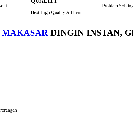
QUALITY
vent
Problem Solvin
Best High Quality All Item
K MAKASAR
DINGIN INSTAN, G
erorangan