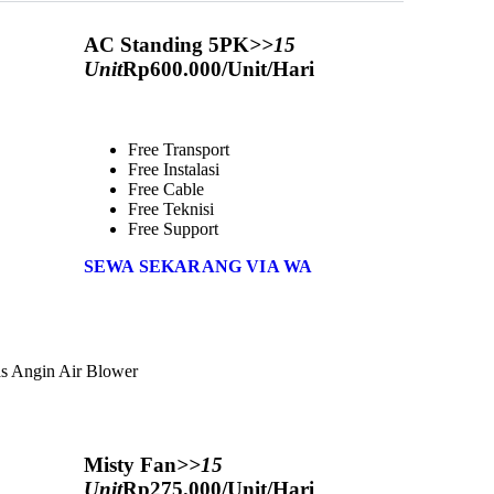
AC Standing 5PK
>>15
Unit
Rp
600.000
/Unit/Hari
Free Transport
Free Instalasi
Free Cable
Free Teknisi
Free Support
SEWA SEKARANG VIA WA
s Angin Air Blower
Misty Fan
>>15
Unit
Rp
275.000
/Unit/Hari