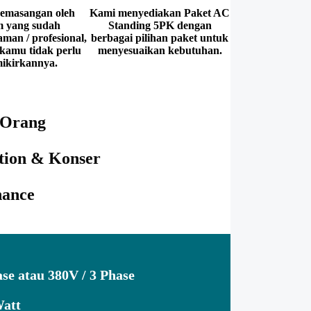
pemasangan oleh
Kami menyediakan Paket AC
 yang sudah
Standing 5PK dengan
man / profesional,
berbagai pilihan paket untuk
 kamu tidak perlu
menyesuaikan kebutuhan.
ikirkannya.
 Orang
tion & Konser
nance
se atau 380V / 3 Phase
Watt