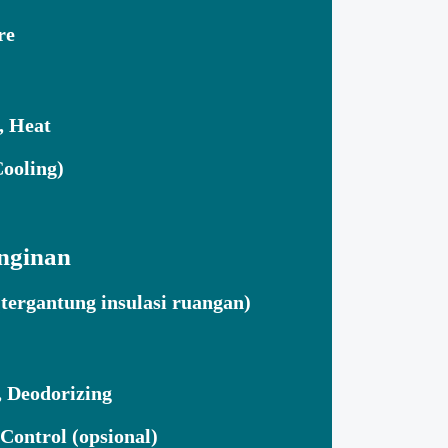
re
, Heat
ooling)
nginan
tergantung insulasi ruangan)
, Deodorizing
Control (opsional)