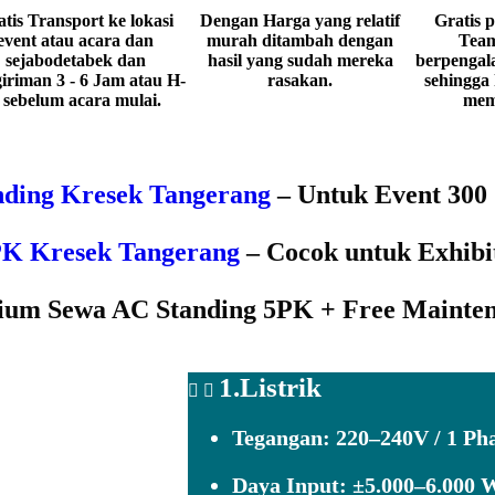
tis Transport ke lokasi
Dengan Harga yang relatif
Gratis 
event atau acara dan
murah ditambah dengan
Team
sejabodetabek dan
hasil yang sudah mereka
berpengala
iriman 3 - 6 Jam atau H-
rasakan.
sehingga
 sebelum acara mulai.
mem
nding Kresek Tangerang
– Untuk Event 300
PK Kresek Tangerang
– Cocok untuk Exhibi
um Sewa AC Standing 5PK + Free Mainte
1.Listrik
Tegangan:
220–240V / 1 Pha
Daya Input:
±5.000–6.000 