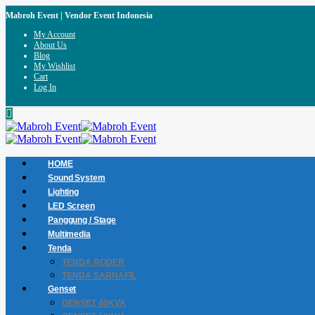
Mabroh Event | Vendor Event Indonesia
My Account
About Us
Blog
My Wishlist
Cart
Log In
HOME
Sound System
Lighting
LED Screen
Panggung / Stage
Multimedia
Tenda
TENDA RODER
TENDA SARNAFIL
Genset
GENSET 40KVA