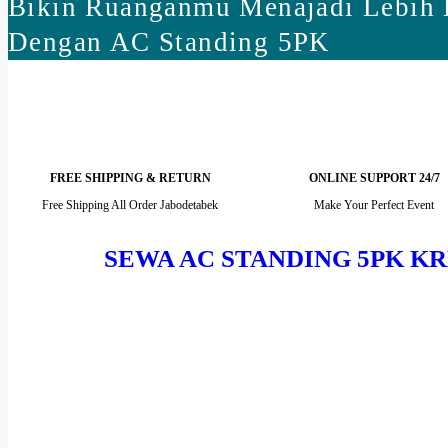
Bikin Ruanganmu Menajadi Lebih 
Dengan AC Standing 5PK
FREE SHIPPING & RETURN
ONLINE SUPPORT 24/7
Free Shipping All Order Jabodetabek
Make Your Perfect Event
SEWA AC STANDING 5PK K