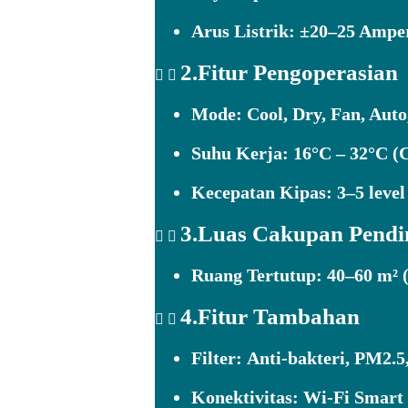
Arus Listrik:
±20–25 Ampe
2.Fitur Pengoperasian
Mode:
Cool, Dry, Fan, Auto
Suhu Kerja:
16°C – 32°C (C
Kecepatan Kipas:
3–5 level
3.Luas Cakupan Pendi
Ruang Tertutup:
40–60 m² (
4.Fitur Tambahan
Filter:
Anti-bakteri, PM2.5
Konektivitas:
Wi-Fi Smart 