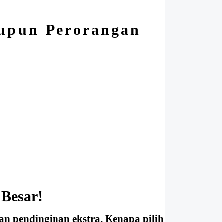
aupun Perorangan
 Besar!
n pendinginan ekstra. Kenapa pilih