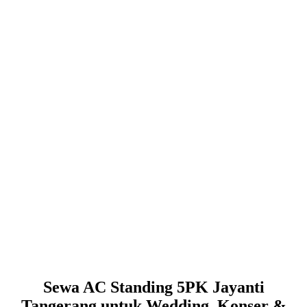
Sewa AC Standing 5PK Jayanti
Tangerang untuk Wedding, Konser &
Exhibition
Mengadakan acara besar di ruangan terbuka atau indoor yang
panas?
Sewa AC standing 5PK Jayanti Tangerang
adalah
solusi tepat untuk menciptakan suasana sejuk dan nyaman bagi
tamu Anda. AC portable berdaya besar ini mampu mendinginkan
ruangan dengan cepat, membuat acara Anda berlangsung tanpa
gangguan cuaca panas.
Apa Itu AC Standing 5PK?
AC standing 5PK merupakan:
- Unit pendingin portable berdaya tinggi (5PK/5 Horse Power)
- Sistem self-contained (tidak perlu instalasi permanen)
- Dilengkapi roda untuk mobilitas mudah
- Cocok untuk ruangan 50-100 m²