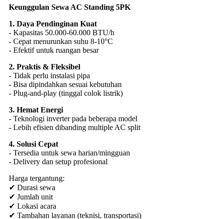
4. Solusi Cepat
- Tersedia untuk sewa harian/mingguan
- Delivery dan setup profesional
Harga tergantung:
✔ Durasi sewa
✔ Jumlah unit
✔ Lokasi acara
✔ Tambahan layanan (teknisi, transportasi)
Tips Memilih Penyewa AC Standing
1. Pastikan Kapasitas Sesuai
- Hitung luas ruangan (5PK untuk 50-100m²)
2. Cek Kondisi Unit
- Mintalah garansi operasional
- Pastikan kebersihan filter
3. Perhatikan Layanan Tambahan
- Free delivery & pickup
- Teknisi stand-by
4. Bandingkan Beberapa Vendor
- Cek reputasi penyedia