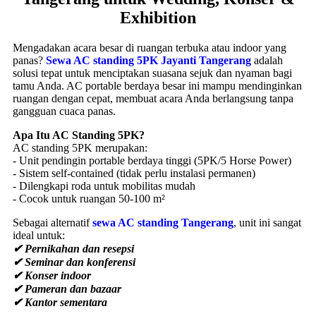
Sebagai alternatif
sewa AC standing Tangerang
, unit ini sangat
ideal untuk:
✔ Pernikahan dan resepsi
✔ Seminar dan konferensi
✔ Konser indoor
✔ Pameran dan bazaar
✔ Kantor sementara
Keunggulan Sewa AC Standing 5PK
1. Daya Pendinginan Kuat
- Kapasitas 50.000-60.000 BTU/h
- Cepat menurunkan suhu 8-10°C
- Efektif untuk ruangan besar
2. Praktis & Fleksibel
- Tidak perlu instalasi pipa
- Bisa dipindahkan sesuai kebutuhan
- Plug-and-play (tinggal colok listrik)
3. Hemat Energi
- Teknologi inverter pada beberapa model
- Lebih efisien dibanding multiple AC split