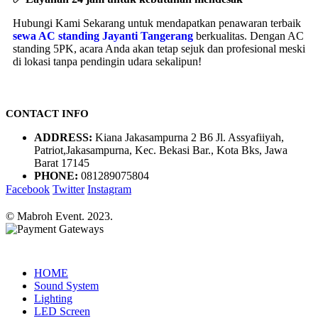
© Mabroh Event. 2023.
HOME
Sound System
Lighting
LED Screen
Panggung / Stage
Multimedia
Tenda
Tenda Roder
Tenda Sarnafil
Genset
Genset 40Kva
Genset 60Kva
Genset 80Kva
Genset 100Kva
AC Standing
Misty Fan