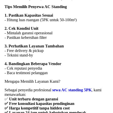
- Baca testimoni pelanggan
Mengapa Memilih Layanan Kami?
Sebagai penyedia profesional
sewa AC standing 5PK
, kami
menawarkan:
✅
Unit terbaru dengan garansi
✅ Free konsultasi kapasitas pendinginan
✅ Harga kompetitif tanpa hidden cost
✅ Layanan 24 jam untuk kebutuhan mendesak
Hubungi Kami Sekarang untuk mendapatkan penawaran terbaik
sewa AC standing Jayanti Tangerang
berkualitas. Dengan AC
standing 5PK, acara Anda akan tetap sejuk dan profesional meski
di lokasi tanpa pendingin udara sekalipun!
CONTACT INFO
ADDRESS:
Kiana Jakasampurna 2 B6 Jl. Assyafiiyah,
Patriot,Jakasampurna, Kec. Bekasi Bar., Kota Bks, Jawa
Barat 17145
PHONE:
081289075804
Facebook
Twitter
Instagram