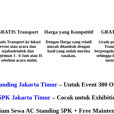
RATIS Transport
Harga yang Kompetitif
GRATI
atis Transport ke lokasi
Dengan Harga yang relatif
Gratis p
event atau acara dan
murah ditambah dengan
Team
sejabodetabek dan
hasil yang sudah mereka
berpengala
iriman 3 - 6 Jam atau H-
rasakan.
sehingga 
 sebelum acara mulai.
memi
anding Jakarta Timur
– Untuk Event 300 
5PK Jakarta Timur
– Cocok untuk Exhibit
um Sewa AC Standing 5PK + Free Mainte