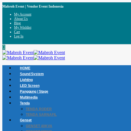
Mabroh Event | Vendor Event Indonesia
My Account
About Us
Blog
My Wishlist
Cart
Log In
HOME
Sound System
Lighting
LED Screen
Panggung / Stage
Multimedia
Tenda
TENDA RODER
TENDA SARNAFIL
Genset
GENSET 40KVA