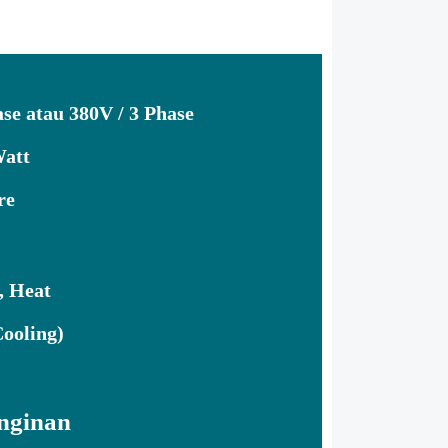
se atau 380V / 3 Phase
Watt
re
, Heat
ooling)
nginan