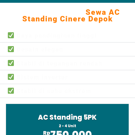
5.Dimensi & Berat
Fitur Keunggulan
Sewa AC
Standing Cinere Depok
Daya pendinginan tinggi
Desain elegan
Stabil di tegangan rendah
Sistem inverter
Stabil di suhu ekstrem
AC Standing 5PK
2 - 4 Unit