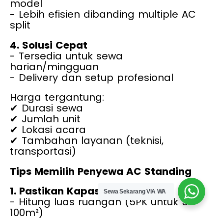
- Teknologi inverter pada beberapa
model
- Lebih efisien dibanding multiple AC
split
4. Solusi Cepat
- Tersedia untuk sewa
harian/mingguan
- Delivery dan setup profesional
Harga tergantung:
✔ Durasi sewa
✔ Jumlah unit
✔ Lokasi acara
✔ Tambahan layanan (teknisi,
transportasi)
Tips Memilih Penyewa AC Standing
Sewa Sekarang VIA WA
1. Pastikan Kapasitas Sesuai
- Hitung luas ruangan (5PK untuk 50-