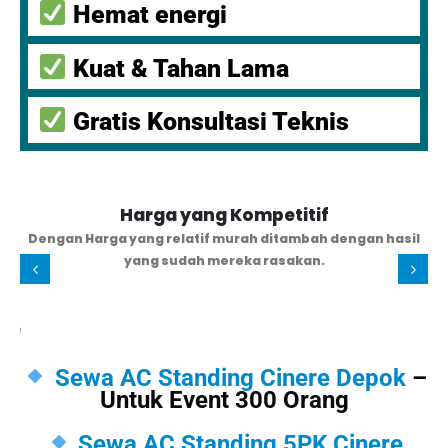
Hemat energi
Kuat & Tahan Lama
Gratis Konsultasi Teknis
sil
GRATIS Instalasi
Gratis pemasangan oleh Team yang sudah
berpengalaman / profesional, sehingga kamu tidak perlu
b
memikirkannya.
Sewa AC Standing Cinere Depok
–
Untuk Event 300 Orang