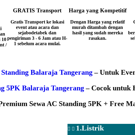
GRATIS Transport
Harga yang Kompetitif
Gratis Transport ke lokasi
Dengan Harga yang relatif
event atau acara dan
murah ditambah dengan
i
sejabodetabek dan
hasil yang sudah mereka
ber
man
pengiriman 3 - 6 Jam atau H-
rasakan.
se
i 10
1 sebelum acara mulai.
t /
Standing Balaraja Tangerang
– Untuk Eve
ng 5PK Balaraja Tangerang
– Cocok untuk 
Premium Sewa AC Standing 5PK + Free Ma
1.Listrik