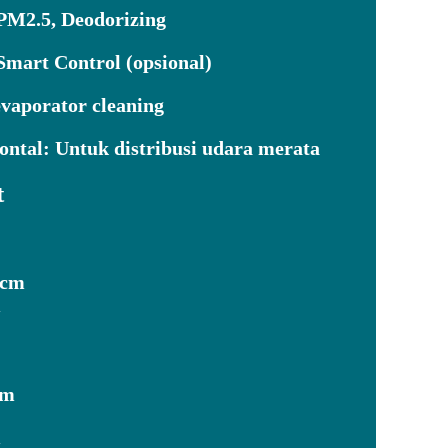
 PM2.5, Deodorizing
mart Control (opsional)
vaporator cleaning
ontal:
Untuk distribusi udara merata
t
 cm
m
cm
m