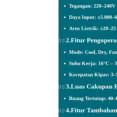
Tegangan:
220–240V /
Daya Input:
±5.000–6
Arus Listrik:
±20–25
2.Fitur Pengopera
Mode:
Cool, Dry, Fan
Suhu Kerja:
16°C – 3
Kecepatan Kipas:
3–5
3.Luas Cakupan 
Ruang Tertutup:
40–6
4.Fitur Tambaha