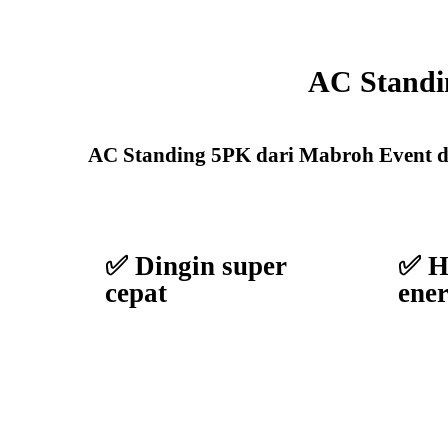
AC Standi
AC Standing 5PK dari Mabroh Event di
✅ Dingin super
✅ H
cepat
ener