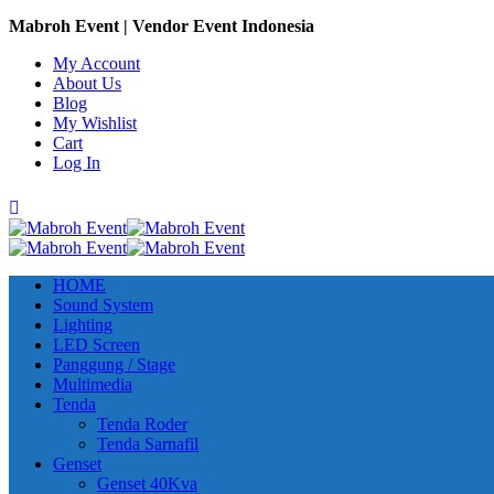
Mabroh Event | Vendor Event Indonesia
My Account
About Us
Blog
My Wishlist
Cart
Log In
HOME
Sound System
Lighting
LED Screen
Panggung / Stage
Multimedia
Tenda
Tenda Roder
Tenda Sarnafil
Genset
Genset 40Kva